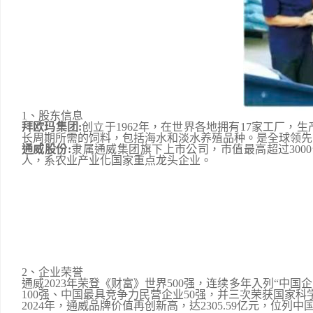
1、股东信息
拜欧玛集团:
创立于1962年，在世界各地拥有17家工厂，
长周期所需的饲料，包括海水和淡水养殖品种。是全球领先
通威股份:
隶属通威集团旗下上市公司，市值最高超过3000
人，系农业产业化国家重点龙头企业。
2、企业荣誉
通威2023年荣登《财富》世界500强，连续多年入列“中国企业
100强、中国最具竞争力民营企业50强，并三次荣获国家
2024年，通威品牌价值再创新高，达2305.59亿元，位列